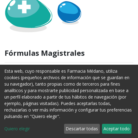
Fórmulas
Magistrales
Cuando el médico las prescribe, en la farmacia encargamos su
Esta web, cuyo responsable es Farmacia Médano, utiliza
elaboración para que así puedas disponer de ella en unos días.
cookies (pequeños archivos de información que se guardan en
su navegador), tanto propias como de terceros para fines
analíticos y para mostrarte publicidad personalizada en base a
un perfil elaborado a partir de tus hábitos de navegación (por
ejemplo, páginas visitadas). Puedes aceptarlas todas,
rechazarlas o ver más información y configurar tus preferencias
pulsando en "Quiero elegir".
Quiero elegir
Descartar todas
Aceptar todo